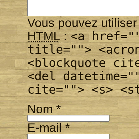
Vous pouvez utiliser 
<a href="
HTML
:
title=""> <acro
<blockquote cit
<del datetime="
cite=""> <s> <s
Nom
*
E-mail
*