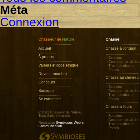
Méta
Connexion
Chasseur de
Nature
Chasse
Accueil
Chasse à l'orignal
À propos
-Services
-Concours forfait de
Valeurs et code éthique
-Trucs de chasse
-Photos
Devenir membre
Chasse au chevreui
Concours
-Services
Boutique
-Concours forfait de
-Trucs de chasse
Se connecter
-Photos
|
Chasse à l'ours
© 2011 Chasseur de Nature.
Tous droits réservés
-Services
-Concours forfait de
Réalisation
Symbioses Web et
-Trucs de chasse
Communication
-Photos
<