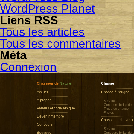
WordPress Planet
Liens RSS
Tous les articles
Tous les commentaires
Méta
Connexion
Chasseur de
Nature
Chasse
Accueil
Chasse à l'orignal
À propos
-Services
-Concours forfait de
Valeurs et code éthique
-Trucs de chasse
-Photos
Devenir membre
Chasse au chevreui
Concours
-Services
Boutique
-Concours forfait de