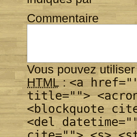
Commentaire
Vous pouvez utiliser 
<a href="
HTML
:
title=""> <acro
<blockquote cit
<del datetime="
cite=""> <s> <s