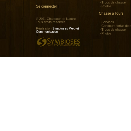
-Trucs de chasse
Se connecter
-Photos
|
Chasse à l'ours
© 2011 Chasseur de Nature.
Tous droits réservés
-Services
-Concours forfait de
Réalisation
Symbioses Web et
-Trucs de chasse
Communication
-Photos
<